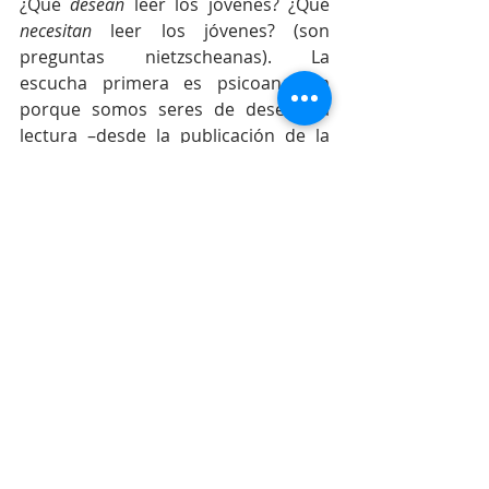
¿Qué 
desean
 leer los jóvenes? ¿Qué 
necesitan
 leer los jóvenes? (son 
preguntas nietzscheanas). La 
escucha primera es psicoanalítica 
porque somos seres de deseo. La 
lectura –desde la publicación de la 
saga de Harry Potter— y la aparición 
de las rede, en las que los lectores 
son también autores, se transformó. 
¿Sabemos los adultos nombrar el 
deseo de lectura de los jóvenes? Sí. 
No. Responder qué necesitan leer los 
jóvenes es asunto de formación 
profesional, en transformación 
permanente: saber para estar, 
trabajar, etc. El primer interrogante 
sería de otro orden, tocante a los 
sueños, placeres, imaginación y aún 
juegos de los jóvenes. Aquí los 