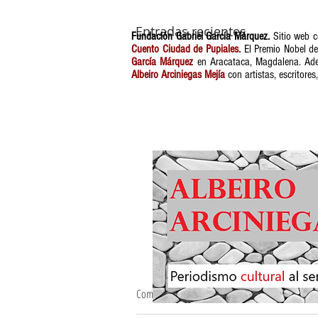
Entradas recientes
Fundación Gabriel García Márquez.
Sitio web c
Cuento Ciudad de Pupiales.
El Premio Nobel de 
García Márquez
en Aracataca, Magdalena. Ademá
Albeiro Arciniegas Mejía
con artistas, escritores
Comentarios