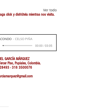
Ver todo
a click y disfrútela mientras nos visita.
ACONDO
CELSO PIÑA
00:00 / 03:05
IEL GARCÍA MÁRQUEZ
ercer Piso, Pupiales, Colombia.
7728493 - 316 3500076
garciamarquez@gmail.com