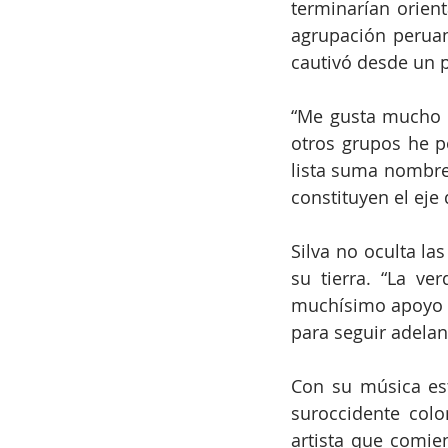
terminarían orient
agrupación perua
cautivó desde un
“Me gusta mucho c
otros grupos he p
lista suma nombre
constituyen el eje 
Silva no oculta las
su tierra. “La ve
muchísimo apoyo d
para seguir adelan
Con su música est
suroccidente col
artista que comie