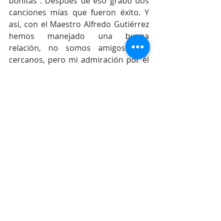
bonitas”. Después de eso grabó dos 
canciones mías que fueron éxito. Y 
así, con el Maestro Alfredo Gutiérrez 
hemos manejado una buena 
relación, no somos amigos muy 
cercanos, pero mi admiración por él 
sigue siendo la misma. 
También lo han grabado Los Zuleta.
Sí, con Emiliano el viejo compartí 
bastante, pero sobre todo con 
Emiliano Zuleta Díaz, su hijo; él y 
Poncho me han grabado unas quince 
canciones. Pero todo se hizo a través 
de Emiliano Zuleta porque con 
Poncho nunca tuve esa cercanía, 
aunque lo aprecio mucho y nos 
tratamos con mucho respeto y 