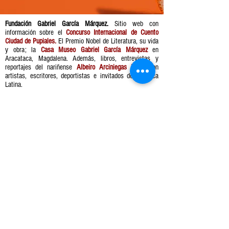
Fundación Gabriel García Márquez.
Sitio web con
información sobre el
Concurso Internacional de Cuento
Ciudad de Pupiales.
El Premio Nobel de Literatura, su vida
y obra; la
Casa Museo Gabriel García Márquez
en
Aracataca, Magdalena. Además, libros, entrevistas y
reportajes del nariñense
Albeiro Arciniegas Mejía
con
artistas, escritores, deportistas e invitados de América
Latina.
Música de GABO. Haga click y disfrútela mientras nos
visita.
MACONDO
CELSO PIÑA
-03:05