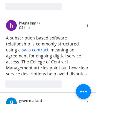
Me gusta
Reaccionar
hyuna kim77
04 feb
A subscription based software 
relationship is commonly structured 
using a 
saas contract
, meaning an 
agreement for ongoing digital service 
access. The College of Contract 
Management articles point out how clear 
service descriptions help avoid disputes.
Me gusta
Reaccionar
gwen mallard
07 ene
From a construction education lens, 
what is short form content
 prioritises 
function over form. It delivers insight on 
procurement routes or risk mitigation 