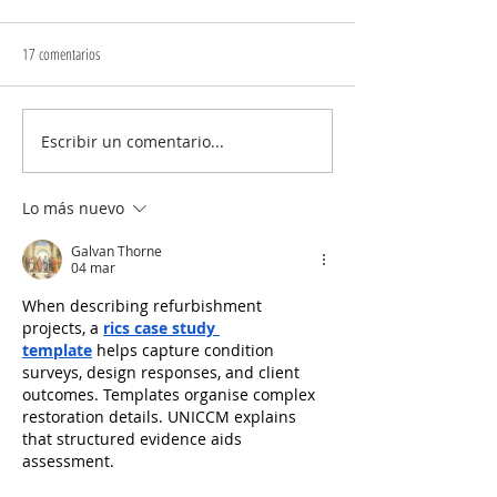
17 comentarios
Escribir un comentario...
Dos músicos de Pupiales hacen
“Las buenas historias h
historia con la banda colombiana
eso es más necesario 
que conquistó el "mundial" de
Gustavo Rodríguez
Lo más nuevo
bandas
Galvan Thorne
04 mar
When describing refurbishment 
projects, a 
rics case study 
template
 helps capture condition 
surveys, design responses, and client 
outcomes. Templates organise complex 
restoration details. UNICCM explains 
that structured evidence aids 
assessment.