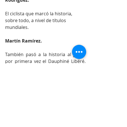
Rodríguez.
El ciclista que marcó la historia, 
sobre todo, a nivel de títulos 
mundiales. 
Martín Ramírez.
También pasó a la historia al ganar 
por primera vez el Dauphiné Libéré. 
Demostró que se podía llegar a 
ganar en Europa.
Alfonso Flórez Ortiz
Ganó el Tour de l’Avenir y rompió esa 
hegemonía que traía la Unión 
Soviética de estar ganando 
constantemente esa competencia.