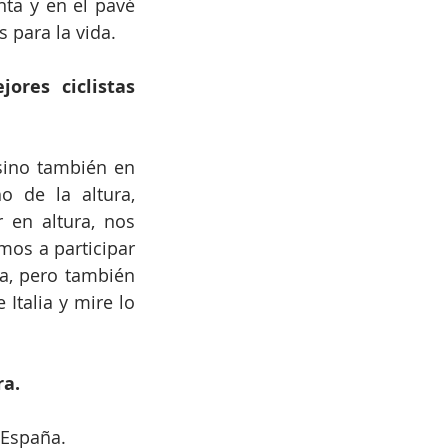
ta y en el pavé 
 para la vida.
res ciclistas 
sino también en 
de la altura, 
en altura, nos 
s a participar 
a, pero también 
talia y mire lo 
ra.
 España.