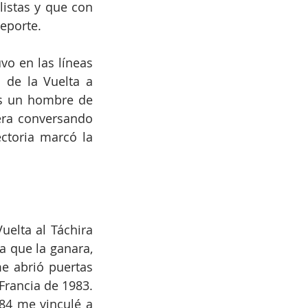
istas y que con 
deporte.
o en las líneas 
 de la Vuelta a 
s un hombre de 
ra conversando 
ctoria marcó la 
elta al Táchira 
 que la ganara, 
 abrió puertas 
Francia de 1983. 
4 me vinculé a 