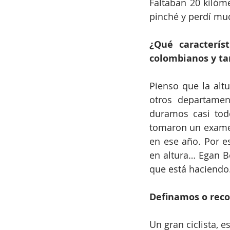
Faltaban 20 kilóm
pinché y perdí mu
¿Qué característ
colombianos y ta
Pienso que la alt
otros departamen
duramos casi todo
tomaron un examen
en ese año. Por e
en altura… Egan Be
que está haciendo
Definamos o recor
Un gran ciclista, 