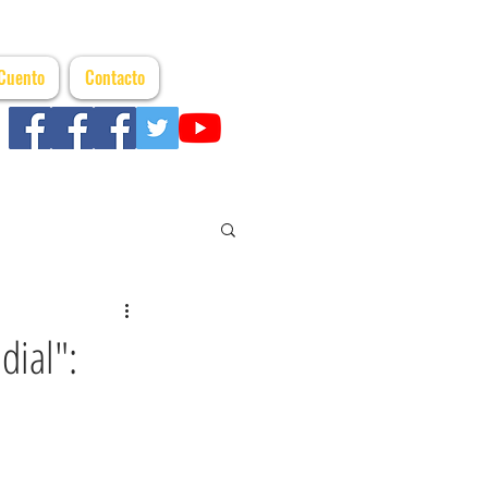
 Cuento
Contacto
dial":