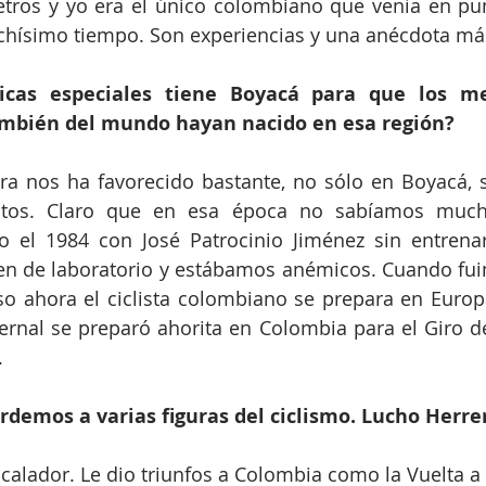
etros y yo era el único colombiano que venía en pun
chísimo tiempo. Son experiencias y una anécdota más
icas especiales tiene Boyacá para que los mejo
mbién del mundo hayan nacido en esa región?
ura nos ha favorecido bastante, no sólo en Boyacá, 
tos. Claro que en esa época no sabíamos mucho 
 el 1984 con José Patrocinio Jiménez sin entrenar 
 de laboratorio y estábamos anémicos. Cuando fuimo
so ahora el ciclista colombiano se prepara en Europ
rnal se preparó ahorita en Colombia para el Giro de I
.
demos a varias figuras del ciclismo. Lucho Herre
escalador. Le dio triunfos a Colombia como la Vuelta a