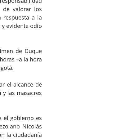
responsabilidad 
de valorar los 
 respuesta a la 
y evidente odio 
égimen de Duque 
horas –a la hora 
gotá. 
r el alcance de 
 y las masacres 
 el gobierno es 
zolano Nicolás 
n la ciudadanía 