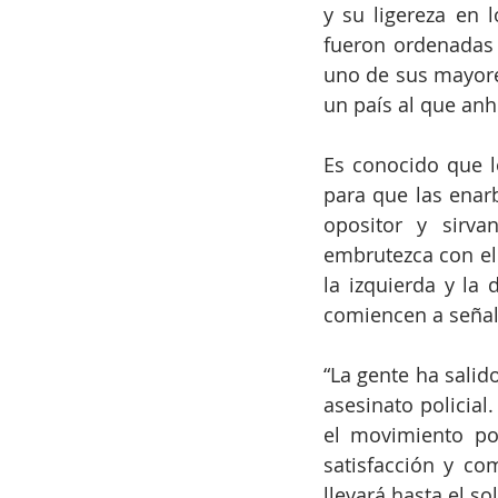
y su ligereza en l
fueron ordenadas p
uno de sus mayores
un país al que anhe
Es conocido que l
para que las enarb
opositor y sirva
embrutezca con el 
la izquierda y la 
comiencen a señala
“La gente ha salido
asesinato policial
el movimiento po
satisfacción y co
llevará hasta el so