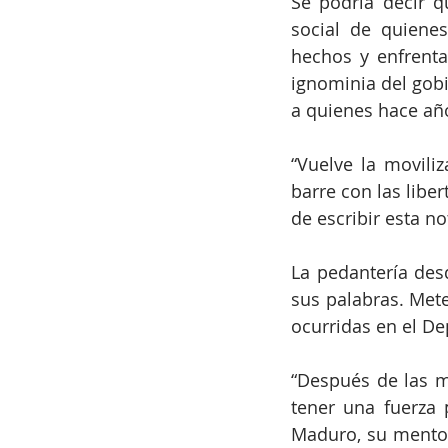
Se podría decir q
social de quienes
hechos y enfrentar
ignominia del gobi
a quienes hace años
“Vuelve la movili
barre con las liber
de escribir esta n
La pedantería desd
sus palabras. Mete
ocurridas en el De
“Después de las m
tener una fuerza 
Maduro, su mentor