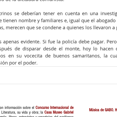
trinos se deberían tener en cuenta en una investiga
tienen nombre y familiares e, igual que el abogado fa
as, merecen que se condene a quienes los llevaron a p
s apenas evidente. Si fue la policía debe pagar. Per
spués de disparar desde el monte, hoy lo hacen d
dos en su vocecita de buenos samaritanos, la cua
ión por el poder. 
on información sobre el
Concurso Internacional de
Música de GABO. Hag
Literatura, su vida y obra; la
Casa Museo Gabriel
s, libros, entrevistas y reportajes del nariñense