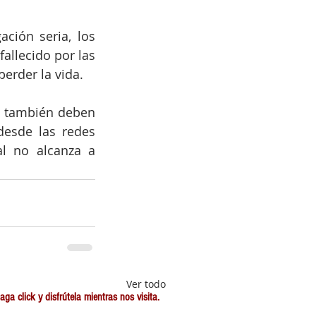
ción seria, los 
llecido por las 
erder la vida. 
o también deben 
esde las redes 
l no alcanza a 
Ver todo
a click y disfrútela mientras nos visita.