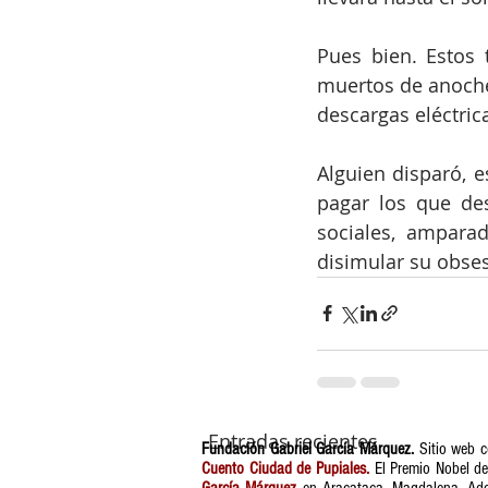
Pues bien. Estos 
muertos de anoche 
descargas eléctric
Alguien disparó, e
pagar los que de
sociales, ampara
disimular su obses
Entradas recientes
Fundación Gabriel García Márquez.
Sitio web c
Cuento Ciudad de Pupiales.
El Premio Nobel de 
García Márquez
en Aracataca, Magdalena. Ademá