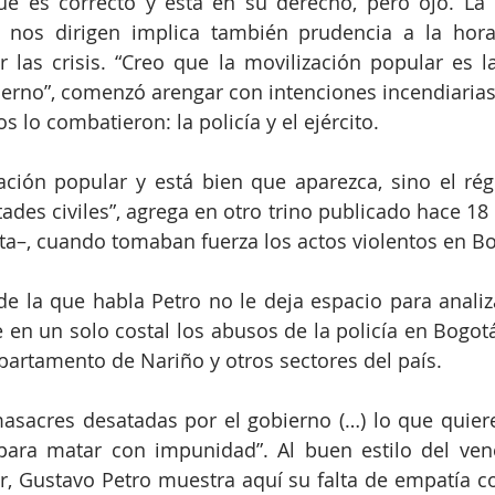
ue es correcto y está en su derecho, pero ojo. La 
 nos dirigen implica también prudencia a la hora 
 las crisis. “Creo que la movilización popular es la
erno”, comenzó arengar con intenciones incendiarias 
 lo combatieron: la policía y el ejército.
zación popular y está bien que aparezca, sino el r
tades civiles”, agrega en otro trino publicado hace 18 
ota–, cuando tomaban fuerza los actos violentos en Bo
e la que habla Petro no le deja espacio para analiza
 en un solo costal los abusos de la policía en Bogotá
partamento de Nariño y otros sectores del país. 
asacres desatadas por el gobierno (…) lo que quiere
para matar con impunidad”. Al buen estilo del vene
, Gustavo Petro muestra aquí su falta de empatía co