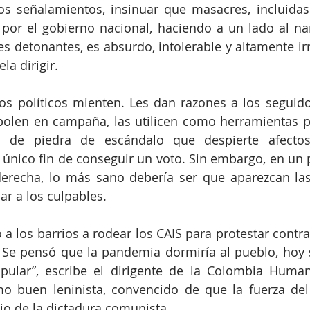
os señalamientos, insinuar que masacres, incluidas 
or el gobierno nacional, haciendo a un lado al narc
 detonantes, es absurdo, intolerable y altamente ir
la dirigir. 
os políticos mienten. Les dan razones a los seguido
olen en campaña, las utilicen como herramientas par
n de piedra de escándalo que despierte afectos
único fin de conseguir un voto. Sin embargo, en un p
derecha, lo más sano debería ser que aparezcan las 
r a los culpables. 
 a los barrios a rodear los CAIS para protestar contra l
. Se pensó que la pandemia dormiría al pueblo, hoy s
pular”, escribe el dirigente de la Colombia Human
mo buen leninista, convencido de que la fuerza del 
lio de la dictadura comunista.