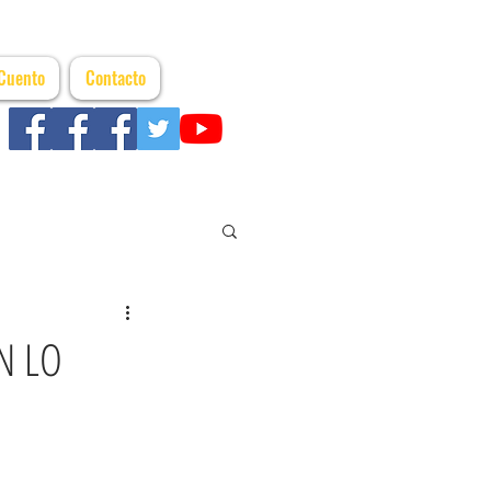
 Cuento
Contacto
N LO